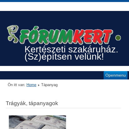
Kertészeti szakáruház.
(Sz)építsen velünk!
Openmenu
Ön itt van:
Home
Tápanyag
Trágyák, tápanyagok