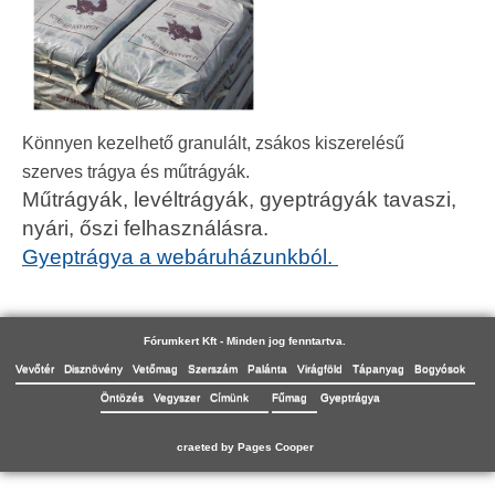
Könnyen kezelhető granulált, zsákos kiszerelésű
szerves trágya és műtrágyák.
Műtrágyák, levéltrágyák, gyeptrágyák tavaszi,
nyári, őszi felhasználásra.
Gyeptrágya a webáruházunkból.
Fórumkert Kft - Minden jog fenntartva.
Vevőtér
Disznövény
Vetőmag
Szerszám
Palánta
Virágföld
Tápanyag
Bogyósok
Öntözés
Vegyszer
Címünk
Fűmag
Gyeptrágya
craeted by Pages Cooper