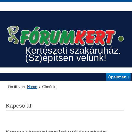
Kertészeti szakáruház.
(Sz)építsen velünk!
Openmenu
Ön itt van:
Home
Címünk
Kapcsolat