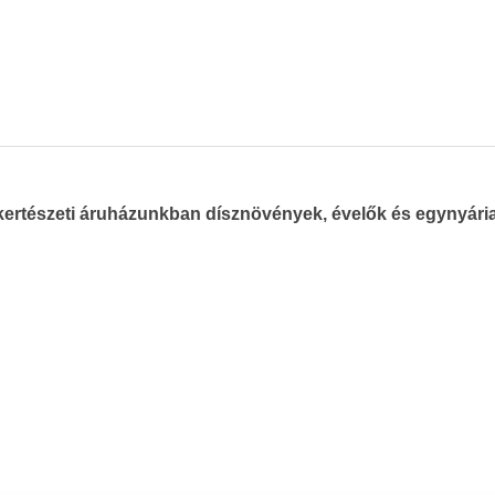
kertészeti áruházunkban
dísznövények
, évelők és egynyár