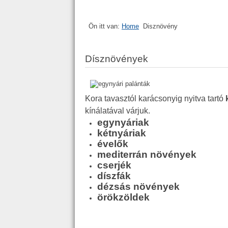
Ön itt van:
Home
Disznövény
Dísznövények
Kora tavasztól karácsonyig nyitva tartó
kínálatával várjuk.
egynyáriak
kétnyáriak
évelők
mediterrán növények
cserjék
díszfák
dézsás növények
örökzöldek