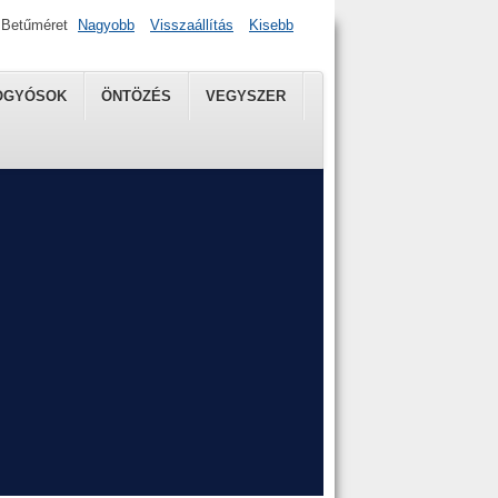
Betűméret
Nagyobb
Visszaállítás
Kisebb
OGYÓSOK
ÖNTÖZÉS
VEGYSZER