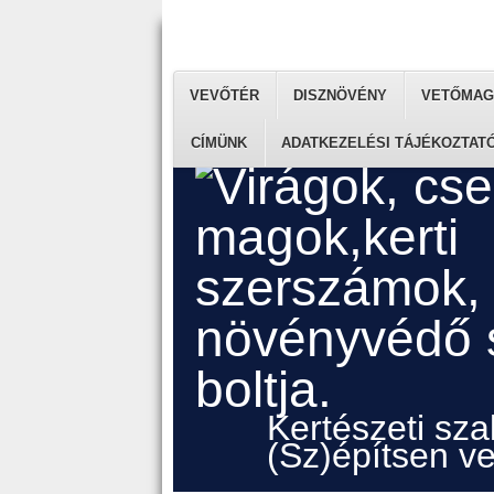
VEVŐTÉR
DISZNÖVÉNY
VETŐMAG
CÍMÜNK
ADATKEZELÉSI TÁJÉKOZTAT
Kertészeti sz
(Sz)építsen ve