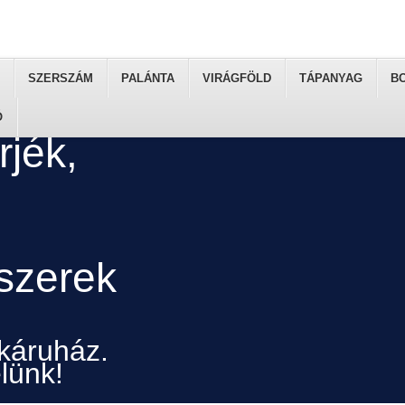
SZERSZÁM
PALÁNTA
VIRÁGFÖLD
TÁPANYAG
B
Ó
akáruház.
lünk!