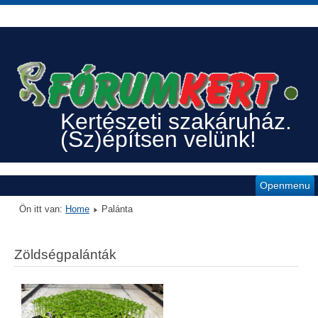
Kertészeti szakáruház.
(Sz)építsen velünk!
Openmenu
Ön itt van:
Home
Palánta
Zöldségpalánták