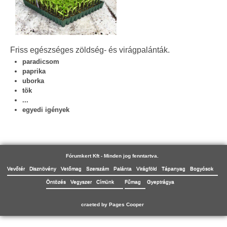
Friss egészséges zöldség- és virágpalánták.
paradicsom
paprika
uborka
tök
...
egyedi igények
Fórumkert Kft - Minden jog fenntartva.
Vevőtér
Disznövény
Vetőmag
Szerszám
Palánta
Virágföld
Tápanyag
Bogyósok
Öntözés
Vegyszer
Címünk
Fűmag
Gyeptrágya
craeted by Pages Cooper